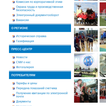
Комиссия по корпоративной этике
Охрана труда и производственная
безопасность
Электронный документооборот
Вакансии
О РЕГИОНЕ
Историческая справка
Газификация
ПРЕСС-ЦЕНТР
Новости
СМИ о нас
Фотогалерея
ПОТРЕБИТЕЛЯМ
Тарифы и цены
Передача показаний счетчика
Получение квитанции по электронной
почте
Документы