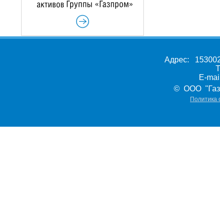
Адрес: 153002,
Т
E-ma
© ООО "Газ
Политика 