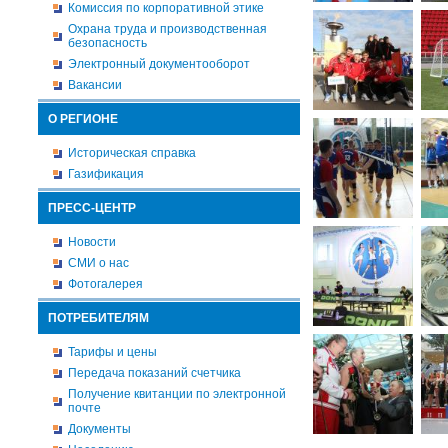
Комиссия по корпоративной этике
Охрана труда и производственная
безопасность
Электронный документооборот
Вакансии
О РЕГИОНЕ
Историческая справка
Газификация
ПРЕСС-ЦЕНТР
Новости
СМИ о нас
Фотогалерея
ПОТРЕБИТЕЛЯМ
Тарифы и цены
Передача показаний счетчика
Получение квитанции по электронной
почте
Документы