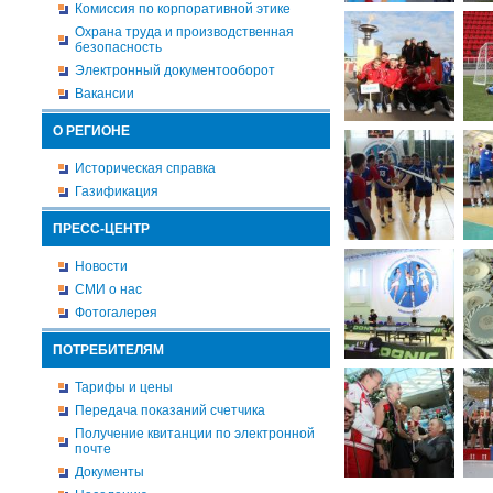
Комиссия по корпоративной этике
Охрана труда и производственная
безопасность
Электронный документооборот
Вакансии
О РЕГИОНЕ
Историческая справка
Газификация
ПРЕСС-ЦЕНТР
Новости
СМИ о нас
Фотогалерея
ПОТРЕБИТЕЛЯМ
Тарифы и цены
Передача показаний счетчика
Получение квитанции по электронной
почте
Документы