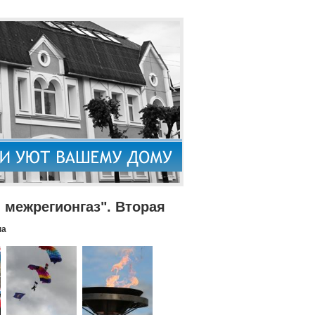
межрегионгаз". Вторая
па