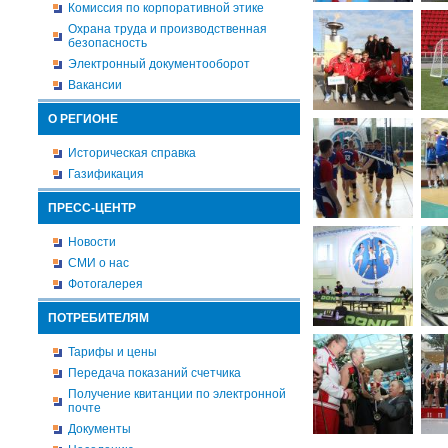
Комиссия по корпоративной этике
Охрана труда и производственная
безопасность
Электронный документооборот
Вакансии
О РЕГИОНЕ
Историческая справка
Газификация
ПРЕСС-ЦЕНТР
Новости
СМИ о нас
Фотогалерея
ПОТРЕБИТЕЛЯМ
Тарифы и цены
Передача показаний счетчика
Получение квитанции по электронной
почте
Документы