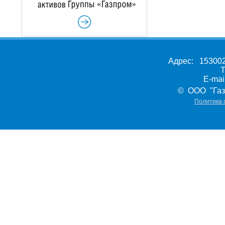
Адрес: 153002,
Т
E-ma
© ООО "Газ
Политика 