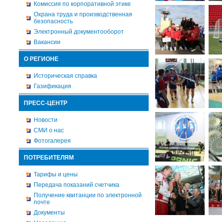
Комиссия по корпоративной этике
Охрана труда и производственная
безопасность
Электронный документооборот
Вакансии
О РЕГИОНЕ
Историческая справка
Газификация
ПРЕСС-ЦЕНТР
Новости
СМИ о нас
Фотогалерея
ПОТРЕБИТЕЛЯМ
Тарифы и цены
Передача показаний счетчика
Получение квитанции по электронной
почте
Документы