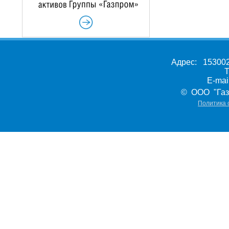
Адрес: 153002,
Т
E-ma
© ООО "Газ
Политика 