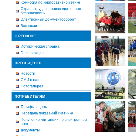
Комиссия по корпоративной этике
Охрана труда и производственная
безопасность
Электронный документооборот
Вакансии
О РЕГИОНЕ
Историческая справка
Газификация
ПРЕСС-ЦЕНТР
Новости
СМИ о нас
Фотогалерея
ПОТРЕБИТЕЛЯМ
Тарифы и цены
Передача показаний счетчика
Получение квитанции по электронной
почте
Документы