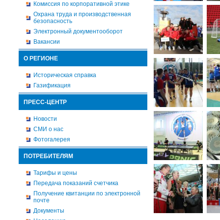
Комиссия по корпоративной этике
Охрана труда и производственная
безопасность
Электронный документооборот
Вакансии
О РЕГИОНЕ
Историческая справка
Газификация
ПРЕСС-ЦЕНТР
Новости
СМИ о нас
Фотогалерея
ПОТРЕБИТЕЛЯМ
Тарифы и цены
Передача показаний счетчика
Получение квитанции по электронной
почте
Документы