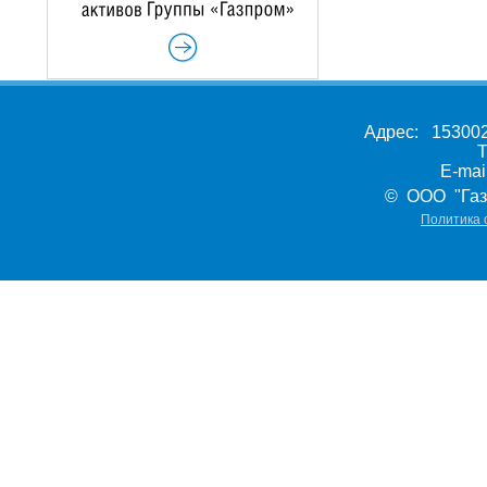
Адрес: 153002,
Т
E-ma
© ООО "Газ
Политика 