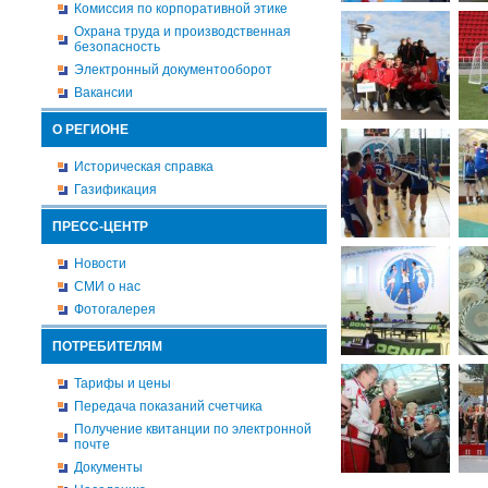
Комиссия по корпоративной этике
Охрана труда и производственная
безопасность
Электронный документооборот
Вакансии
О РЕГИОНЕ
Историческая справка
Газификация
ПРЕСС-ЦЕНТР
Новости
СМИ о нас
Фотогалерея
ПОТРЕБИТЕЛЯМ
Тарифы и цены
Передача показаний счетчика
Получение квитанции по электронной
почте
Документы