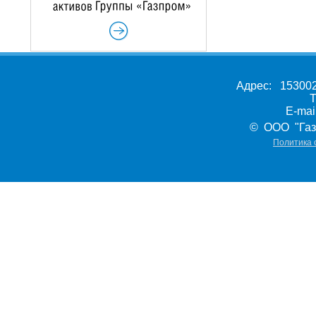
Адрес: 153002,
Т
E-ma
© ООО "Газ
Политика 