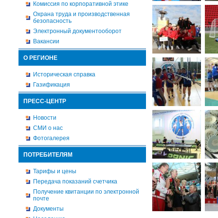
Комиссия по корпоративной этике
Охрана труда и производственная
безопасность
Электронный документооборот
Вакансии
О РЕГИОНЕ
Историческая справка
Газификация
ПРЕСС-ЦЕНТР
Новости
СМИ о нас
Фотогалерея
ПОТРЕБИТЕЛЯМ
Тарифы и цены
Передача показаний счетчика
Получение квитанции по электронной
почте
Документы