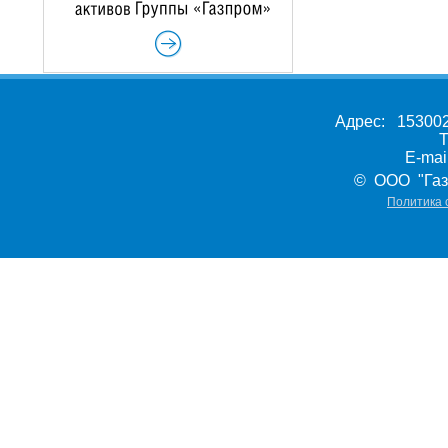
Адрес: 153002,
Т
E-ma
© ООО "Газ
Политика 