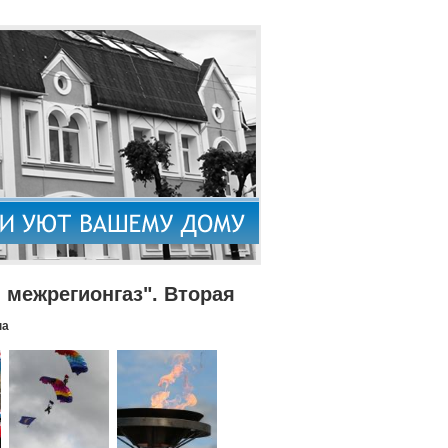
межрегионгаз". Вторая
па