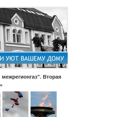
межрегионгаз". Вторая
па