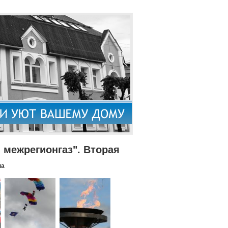
межрегионгаз". Вторая
па