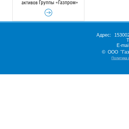
Адрес: 153002,
Т
E-ma
© ООО "Газ
Политика 