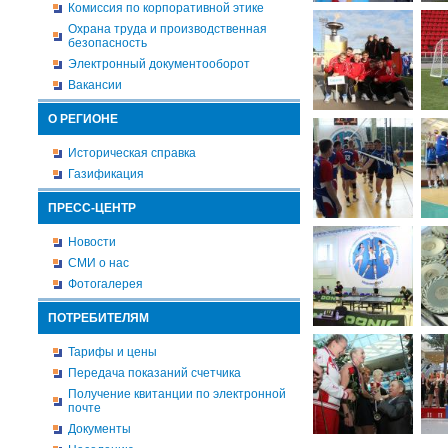
Комиссия по корпоративной этике
Охрана труда и производственная
безопасность
Электронный документооборот
Вакансии
О РЕГИОНЕ
Историческая справка
Газификация
ПРЕСС-ЦЕНТР
Новости
СМИ о нас
Фотогалерея
ПОТРЕБИТЕЛЯМ
Тарифы и цены
Передача показаний счетчика
Получение квитанции по электронной
почте
Документы