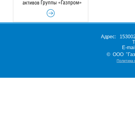
Адрес: 153002,
Т
E-ma
© ООО "Газ
Политика 