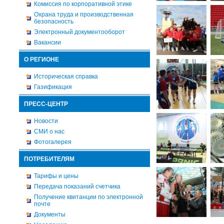
Комиссия по корпоративной этике
Охрана труда и производственная
безопасность
Электронный документооборот
Вакансии
О РЕГИОНЕ
Историческая справка
Газификация
ПРЕСС-ЦЕНТР
Новости
СМИ о нас
Фотогалерея
ПОТРЕБИТЕЛЯМ
Тарифы и цены
Передача показаний счетчика
Получение квитанции по электронной
почте
Документы