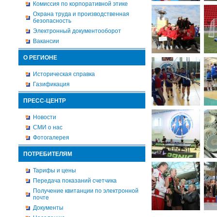
Комиссия по корпоративной этике
Охрана труда и производственная
безопасность
Электронный документооборот
Вакансии
О РЕГИОНЕ
Историческая справка
Газификация
ПРЕСС-ЦЕНТР
Новости
СМИ о нас
Фотогалерея
ПОТРЕБИТЕЛЯМ
Тарифы и цены
Передача показаний счетчика
Получение квитанции по электронной
почте
Документы