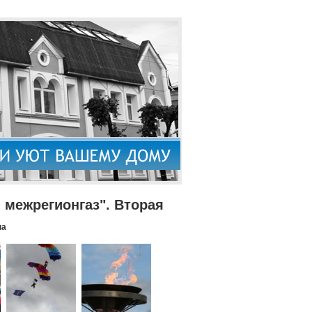
межрегионгаз". Вторая
па