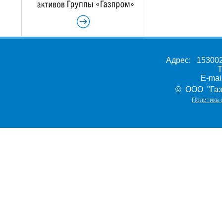
Адрес: 153002,
Т
E-ma
© ООО "Газ
Политика 