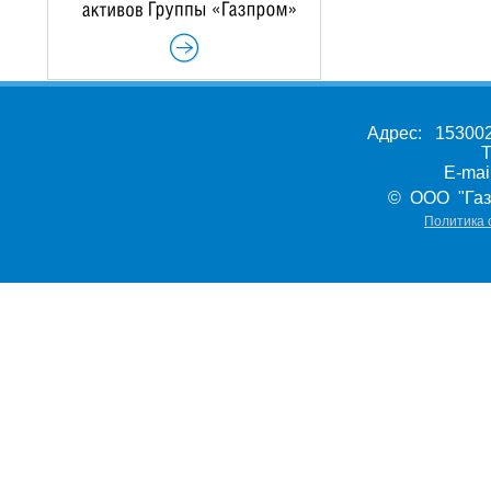
Адрес: 153002,
Т
E-ma
© ООО "Газ
Политика 