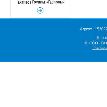
Адрес: 153002,
Т
E-ma
© ООО "Газ
Политика 