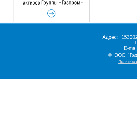
Адрес: 153002,
Т
E-ma
© ООО "Газ
Политика 