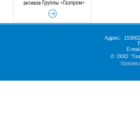
Адрес: 153002,
Т
E-ma
© ООО "Газ
Политика 