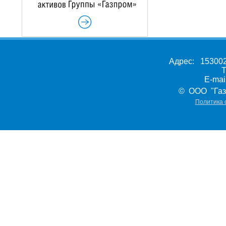
Адрес: 153002,
Т
E-ma
© ООО "Газ
Политика 