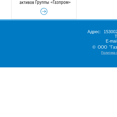
Адрес: 153002,
Т
E-ma
© ООО "Газ
Политика 