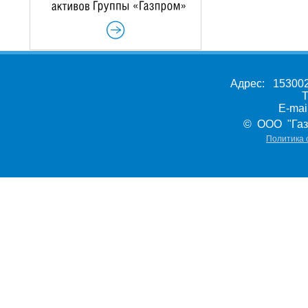
Адрес: 153002,
Т
E-ma
© ООО "Газ
Политика 