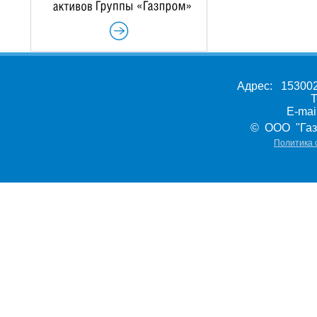
Адрес: 153002,
Т
E-ma
© ООО "Газ
Политика 