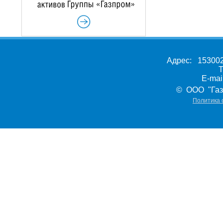
Адрес: 153002,
Т
E-ma
© ООО "Газ
Политика 