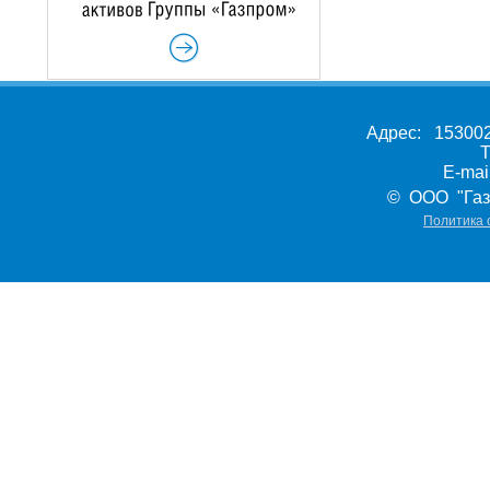
Адрес: 153002,
Т
E-ma
© ООО "Газ
Политика 