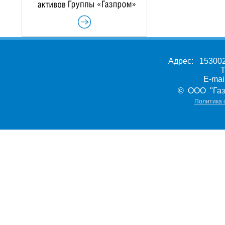
Адрес: 153002,
Т
E-ma
© ООО "Газ
Политика 