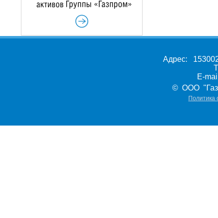
Адрес: 153002,
Т
E-ma
© ООО "Газ
Политика 