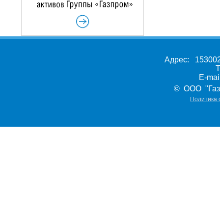
Адрес: 153002,
Т
E-ma
© ООО "Газ
Политика 