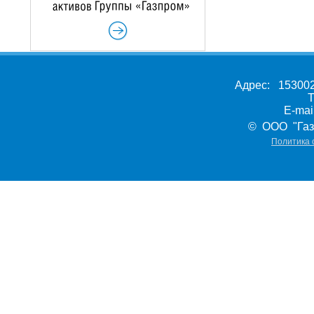
Адрес: 153002,
Т
E-ma
© ООО "Газ
Политика 