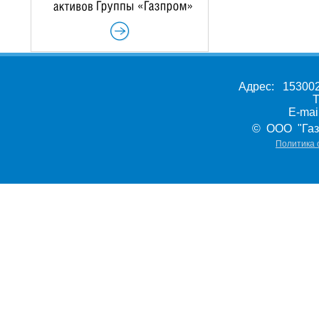
Адрес: 153002,
Т
E-ma
© ООО "Газ
Политика 