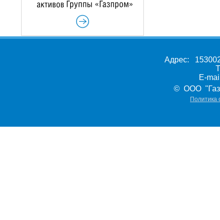
Адрес: 153002,
Т
E-ma
© ООО "Газ
Политика 