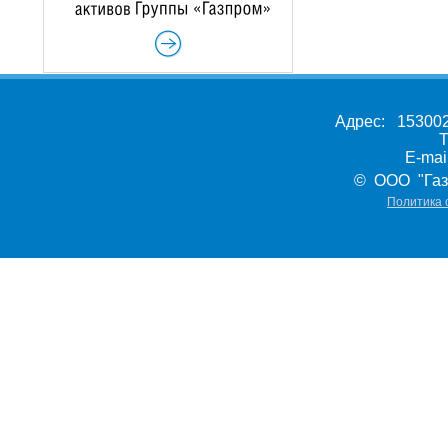
Адрес: 153002,
Т
E-ma
© ООО "Газ
Политика 