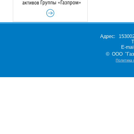
Адрес: 153002,
Т
E-ma
© ООО "Газ
Политика 