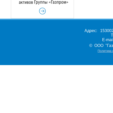
Адрес: 153002,
Т
E-ma
© ООО "Газ
Политика 