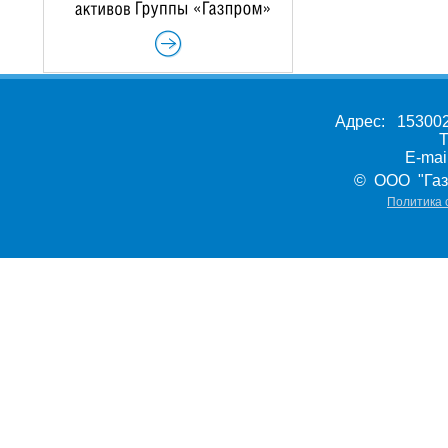
Адрес: 153002,
Т
E-ma
© ООО "Газ
Политика 