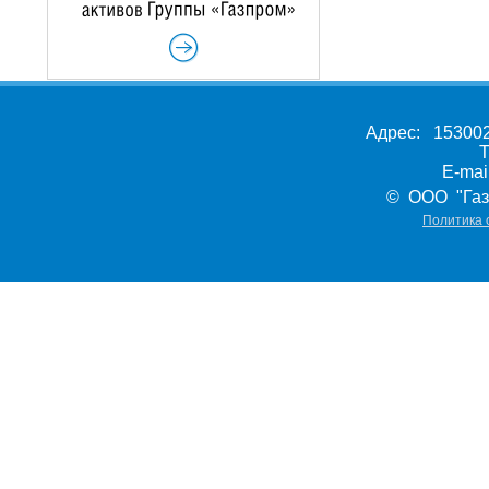
Адрес: 153002,
Т
E-ma
© ООО "Газ
Политика 