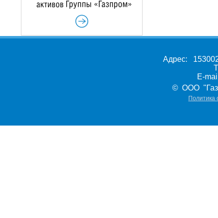
Адрес: 153002,
Т
E-ma
© ООО "Газ
Политика 