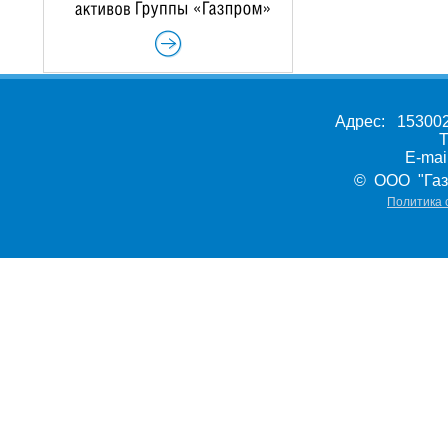
Адрес: 153002,
Т
E-ma
© ООО "Газ
Политика 