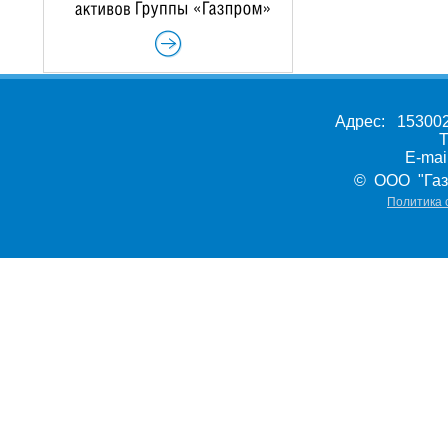
Адрес: 153002,
Т
E-ma
© ООО "Газ
Политика 