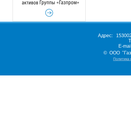
Адрес: 153002,
Т
E-ma
© ООО "Газ
Политика 