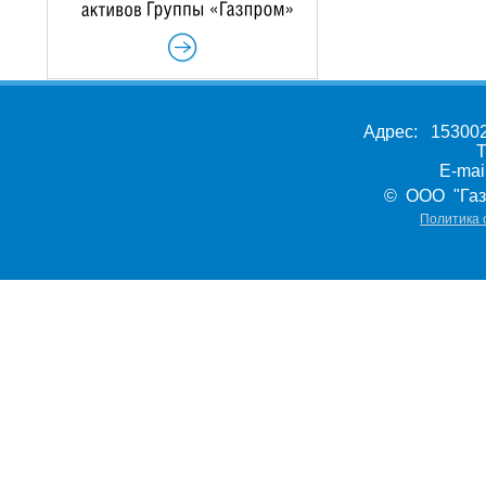
Адрес: 153002,
Т
E-ma
© ООО "Газ
Политика 