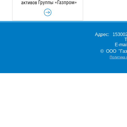
Адрес: 153002,
Т
E-ma
© ООО "Газ
Политика 