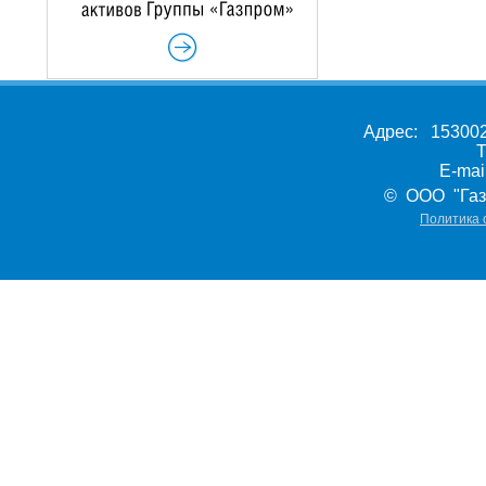
Адрес: 153002,
Т
E-ma
© ООО "Газ
Политика 