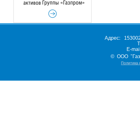
Адрес: 153002,
Т
E-ma
© ООО "Газ
Политика 