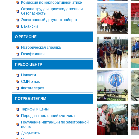
Комиссия по корпоративной этике
Охрана труда и производственная
безопасность
Электронный документооборот
Вакансии
О РЕГИОНЕ
Историческая справка
Газификация
ПРЕСС-ЦЕНТР
Новости
СМИ о нас
Фотогалерея
ПОТРЕБИТЕЛЯМ
Тарифы и цены
Передача показаний счетчика
Получение квитанции по электронной
почте
Документы