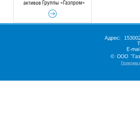
Адрес: 153002,
Т
E-ma
© ООО "Газ
Политика 