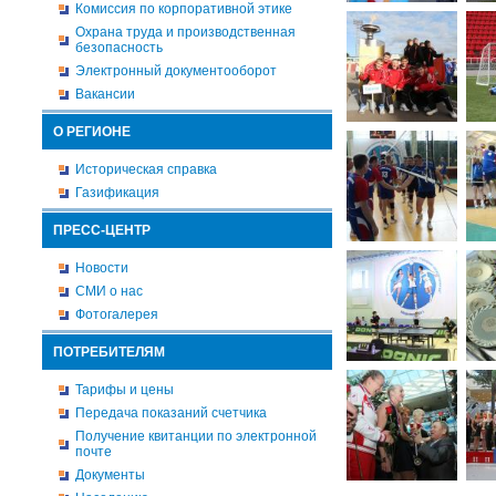
Комиссия по корпоративной этике
Охрана труда и производственная
безопасность
Электронный документооборот
Вакансии
О РЕГИОНЕ
Историческая справка
Газификация
ПРЕСС-ЦЕНТР
Новости
СМИ о нас
Фотогалерея
ПОТРЕБИТЕЛЯМ
Тарифы и цены
Передача показаний счетчика
Получение квитанции по электронной
почте
Документы