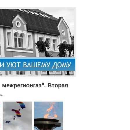
межрегионгаз". Вторая
па